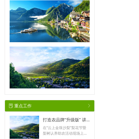
重点工作
ꂓ
ꁕ
打造农品牌“升级版” 讲好青山绿水“好故事”
在“云上金珠沙梨”梨花节暨
梨树认养助农活动现场上，
通过5G直播等方式展现梨花