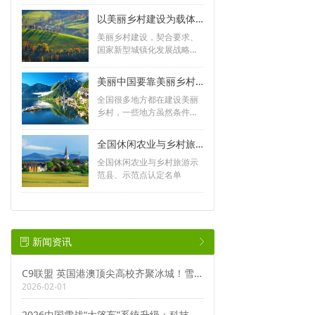
的绽放，让人们足不出户就
以美丽乡村建设为载体提升工作水平
能欣赏到花开盛景，同时还
美丽乡村建设，契合要求、
可以线上认养。
国家新型城镇化发展战略和
农民群众的殷切期盼，要牢
牢把握培育和践行社会主义
美丽中国要靠美丽乡村打基础
核心价值观这个根本任务
全国很多地方都在建设美丽
乡村，一些地方虽然条件差
但主观很努力。希望再接再
厉，继续走在前面。
全国休闲农业与乡村旅游示范县、示范点认定名单
全国休闲农业与乡村旅游示
范县、示范点认定名单
新闻资讯
ꂓ
ꁕ
C9联盟 英国港澳顶尖高校齐聚冰城！雪战热潮席卷哈工大，冰雪运动迎来新纪元
2026-02-01
2026中国雪战“大篷车”系统升级：科技驱动新质生产力，解锁万亿级冰雪蓝海