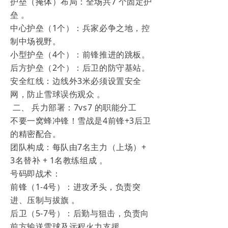
护垒（掩体）布局：全场共7 个固定护
垒 。
中心护垒（1个）：兵家必争之地，控
制中场视野。
小型护垒（4个）：前锋推进的跳板。
后方护垒（2个）：后卫的防守基站。
安全红线：边线外3米必须设置安全
网，防止雪球误伤观众 。
二、 兵力部署：7vs7 的职能分工
不要一窝蜂冲锋！雪战是4前锋+3后卫
的精密配合。
团队构成：每队由7名主力（上场）+
3名替补 + 1名教练组成 。
号码即战术：
前锋（1-4号）：进攻矛头，负责突
进、压制与拔旗 。
后卫（5-7号）：后勤与狙击，负责向
前方输送雪球及远程火力支援 。