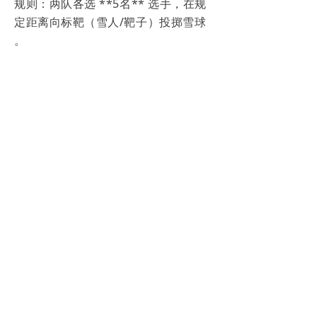
规则：两队各选 **5名** 选手，在规
定距离向标靶（雪人/靶子）投掷雪球
。
胜负：击中目标多者获胜。这是一场
心理素质的终极对决。
六、 装备红线：安全与合规审计
为了保障安全与公平，以下装备规则
必须强制执行：
头盔（强制）：所有上场选手必须佩
戴专业雪战头盔 。
禁忌色：**严禁使用黄色头盔**（这
是裁判员专属颜色） 。建议队伍统一
使用红色或蓝色。
鞋具：**严禁**穿着带有金属鞋钉的
鞋子（防止踩踏伤害） 。
辅助设备：禁止使用麦克风、扩音器
等通讯设备（全靠嗓子喊） 。
总结：